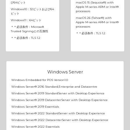
び64ビット
macOS 15 (Sequoia®) with
Apple M-series ARM or Intel®
Windows10：32ビットおよび64
processors
ビット
macOS 26 (Tahoe®) with
Windows11：64ビット
Apple M-series ARM or Intel®
processors
＊＊必須条件：Microsoft
Trusted Signingとの互換性
＊＊必須条件：TLS 1.2
＊＊必須条件：TLS 1.2
Windows Server
Windows Embedded for POS Version1.0
Windows Server® 2016 Standard,Enterprise and Datacentre
Windows Server® 2019 StandardServer with Desktop Experience
Windows Server® 2019 DatacenterServer with Desktop Experience
Windows Server® 2019 Essentials
Windows Server® 2022 StandardServer with Desktop Experience
Windows Server® 2022 DatacenterServer with Desktop Experience
Windows Server® 2022 Essentials