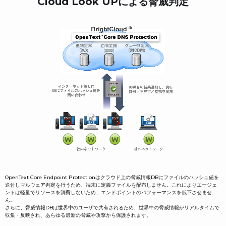
Cloud Look UPによる脅威判定
OpenText Core Endpoint Protectionはクラウド上の脅威情報DBにファイルのハッシュ値を
送付しマルウェア判定を行うため、端末に定義ファイルを配布しません。これによりエージェ
ントは軽量でリソースを消費しないため、エンドポイントのパフォーマンスを低下させませ
ん。
さらに、脅威情報DBは世界中のユーザで共有されるため、世界中の脅威情報がリアルタイムで
収集・反映され、あらゆる最新の脅威や攻撃から保護されます。