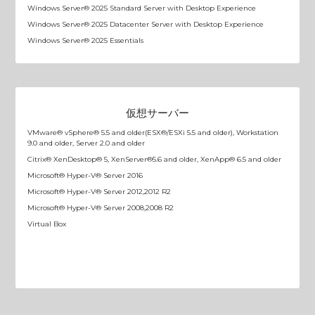
Windows Server® 2025 Standard Server with Desktop Experience
Windows Server® 2025 Datacenter Server with Desktop Experience
Windows Server® 2025 Essentials
仮想サーバー
VMware® vSphere® 5.5 and older(ESX®/ESXi 5.5 and older), Workstation
9.0 and older, Server 2.0 and older
Citrix® XenDesktop® 5, XenServer®5.6 and older, XenApp® 6.5 and older
Microsoft® Hyper-V® Server 2016
Microsoft® Hyper-V® Server 2012,2012 R2
Microsoft® Hyper-V® Server 2008,2008 R2
Virtual Box